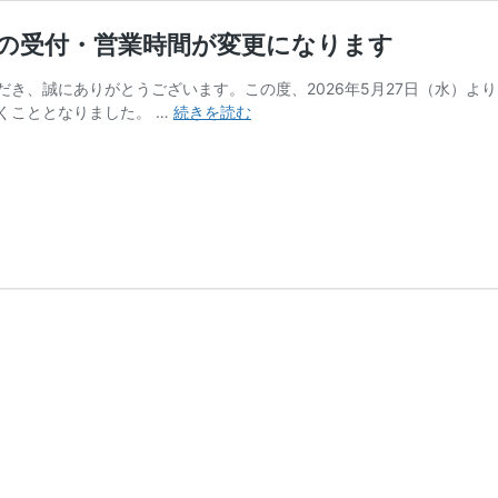
」の受付・営業時間が変更になります
だき、誠にありがとうございます。この度、2026年5月27日（水）よ
【重
くこととなりました。 …
続きを読む
要】
5
月
27
日
(水)
よ
り
「ち
ょ
い
釣
り」
の
受
付・