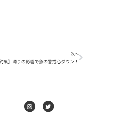
Next
次へ
日釣果】濁りの影響で魚の警戒心ダウン！
I
T
n
w
s
i
t
t
a
t
g
e