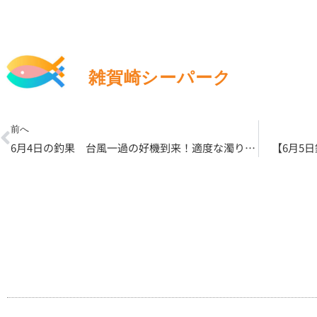
雑賀崎シーパーク
Prev
前へ
6月4日の釣果 台風一過の好機到来！適度な濁りで『高級魚マハタ』の活性
【6月5