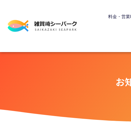
内
容
料金・営業
を
ス
キ
ッ
プ
お