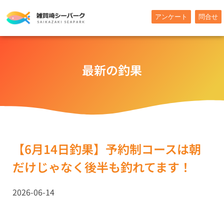
内
アンケート
問合せ
容
を
ス
キ
最新の釣果
ッ
プ
【6月14日釣果】予約制コースは朝
だけじゃなく後半も釣れてます！
2026-06-14