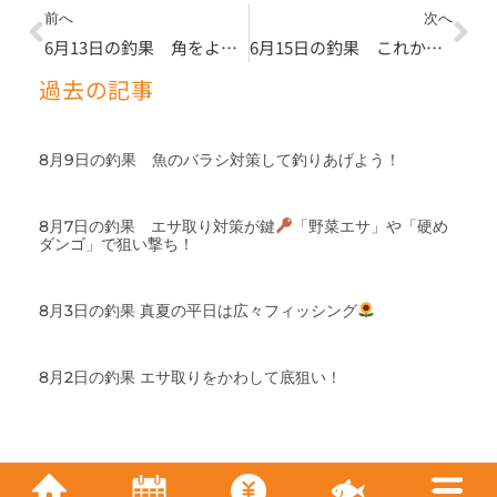
Prev
Ne
前へ
次へ
6月13日の釣果 角をよーく見て釣果UP
6月15日の釣果 これからの季節、偏向グラス🕶
過去の記事
8月9日の釣果 魚のバラシ対策して釣りあげよう！
8月7日の釣果 エサ取り対策が鍵
「野菜エサ」や「硬め
ダンゴ」で狙い撃ち！
8月3日の釣果 真夏の平日は広々フィッシング
8月2日の釣果 エサ取りをかわして底狙い！