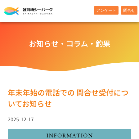
内
アンケート
問合せ
容
を
ス
キ
お知らせ・コラム・釣果
ッ
プ
年末年始の電話での 問合せ受付につ
いてお知らせ
2025-12-17