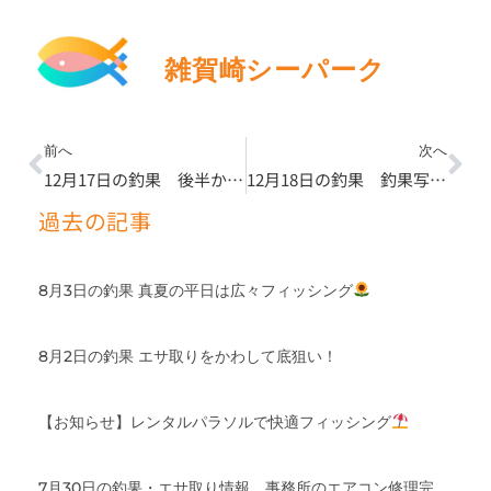
雑賀崎シーパーク
Prev
Ne
前へ
次へ
12月17日の釣果 後半から高活性に
12月18日の釣果 釣果写真たくさん撮らせていただきました
過去の記事
8月3日の釣果 真夏の平日は広々フィッシング
8月2日の釣果 エサ取りをかわして底狙い！
【お知らせ】レンタルパラソルで快適フィッシング
7月30日の釣果・エサ取り情報、事務所のエアコン修理完