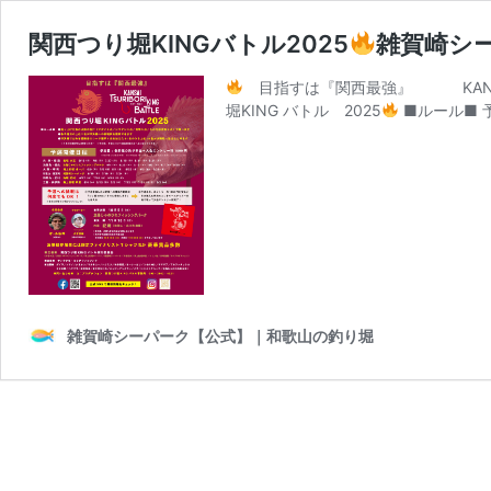
関西つり堀KINGバトル2025
雑賀崎シ
目指すは『関西最強』 KANSA
堀KING バトル 2025
■ルール■ 
雑賀崎シーパーク【公式】｜和歌山の釣り堀