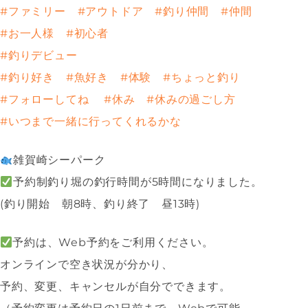
#ファミリー
#アウトドア
#釣り仲間
#仲間
#お一人様
#初心者
#釣りデビュー
#釣り好き
#魚好き
#体験
#ちょっと釣り
#フォローしてね
#休み
#休みの過ごし方
#いつまで一緒に行ってくれるかな
雑賀崎シーパーク
予約制釣り堀の釣行時間が5時間になりました。
(釣り開始 朝8時、釣り終了 昼13時)
予約は、Web予約をご利用ください。
オンラインで空き状況が分かり、
予約、変更、キャンセルが自分でできます。