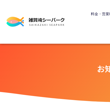
内
容
料金・営業
を
ス
キ
ッ
プ
お