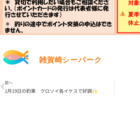
雑賀崎シーパーク
Prev
前へ
1月19日の釣果 クロソイ各イケスで好調