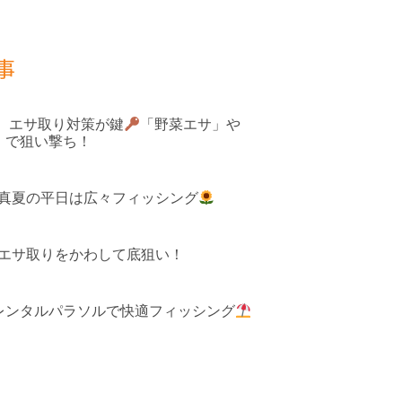
事
果 エサ取り対策が鍵
「野菜エサ」や
」で狙い撃ち！
 真夏の平日は広々フィッシング
 エサ取りをかわして底狙い！
レンタルパラソルで快適フィッシング