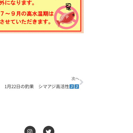
Next
次へ
1月22日の釣果 シマアジ高活性
I
T