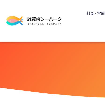
内
容
料金・営業
を
ス
キ
ッ
プ