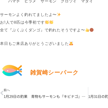
ハマチ ヒラメ サーモン クロソイ マダイ
サーモンよく釣れてましたよ〜
お1人で8匹は今季初です
全て『ぷくぷくダンゴ』で釣れたそうですよ〜
本日もご来店ありがとうございました
雑賀崎シーパーク
Prev
前へ
1月29日の釣果 青物もサーモンも『キビナゴ』大活躍です