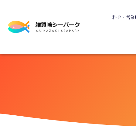
内
容
料金・営業
を
ス
キ
ッ
プ