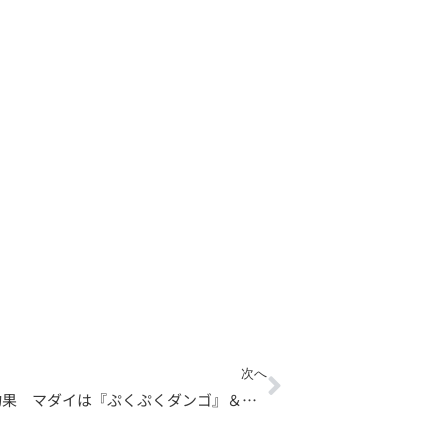
Next
次へ
1月31日の釣果 マダイは『ぷくぷくダンゴ』＆『赤エビ』