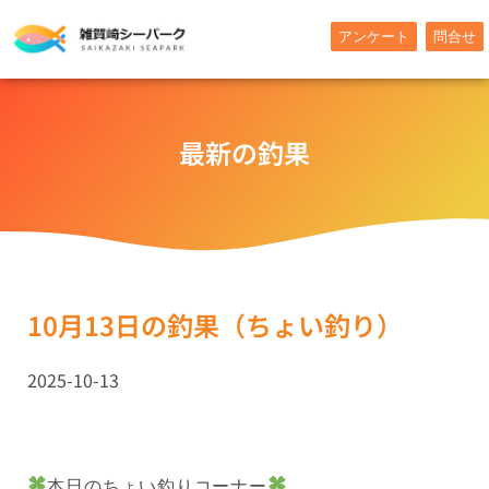
内
アンケート
問合せ
容
を
ス
キ
最新の釣果
ッ
プ
10月13日の釣果（ちょい釣り）
2025-10-13
本日のちょい釣りコーナー