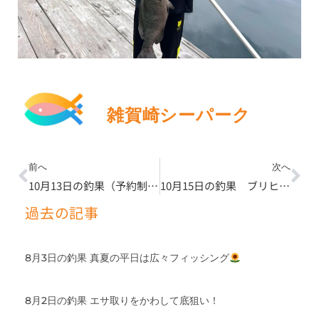
雑賀崎シーパーク
Prev
Ne
前へ
次へ
10月13日の釣果（予約制釣り堀）
10月15日の釣果 ブリヒラ好調でした
過去の記事
8月3日の釣果 真夏の平日は広々フィッシング
8月2日の釣果 エサ取りをかわして底狙い！