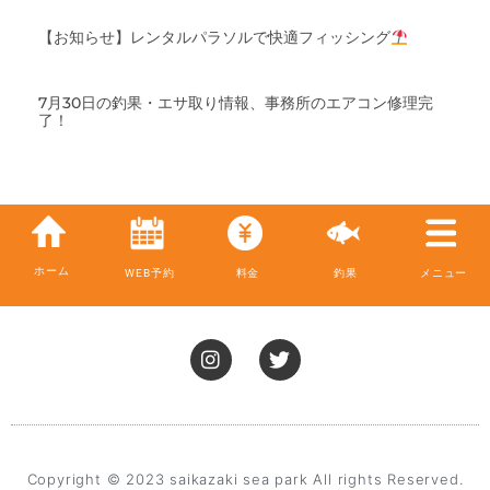
【お知らせ】レンタルパラソルで快適フィッシング
7月30日の釣果・エサ取り情報、事務所のエアコン修理完
了！
ホーム
WEB予約
料金
釣果
メニュー
I
T
n
w
s
i
t
t
a
t
g
e
r
r
Copyright © 2023 saikazaki sea park All rights Reserved.