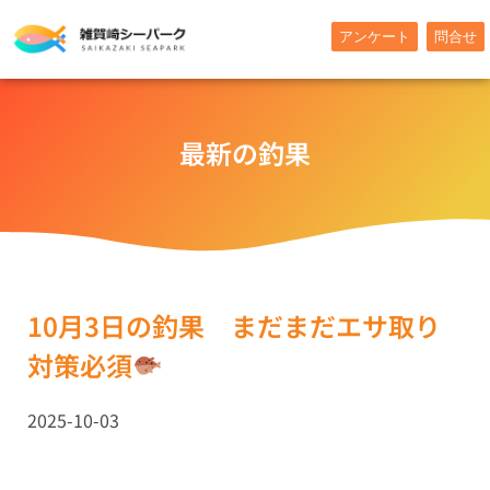
内
アンケート
問合せ
容
を
ス
キ
最新の釣果
ッ
プ
10月3日の釣果 まだまだエサ取り
対策必須
2025-10-03