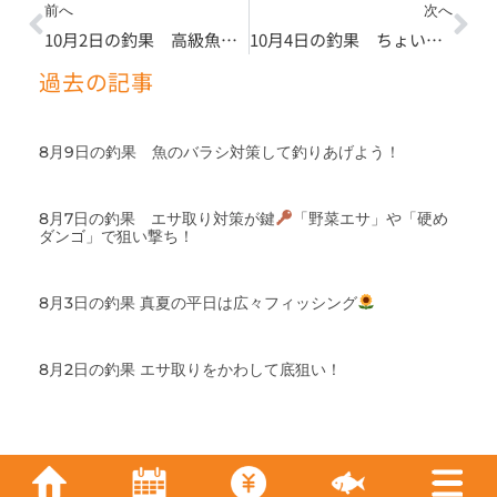
Prev
Ne
前へ
次へ
10月2日の釣果 高級魚放流中です
10月4日の釣果 ちょい釣り団体利用ありがとうございました
過去の記事
8月9日の釣果 魚のバラシ対策して釣りあげよう！
8月7日の釣果 エサ取り対策が鍵
「野菜エサ」や「硬め
ダンゴ」で狙い撃ち！
8月3日の釣果 真夏の平日は広々フィッシング
8月2日の釣果 エサ取りをかわして底狙い！