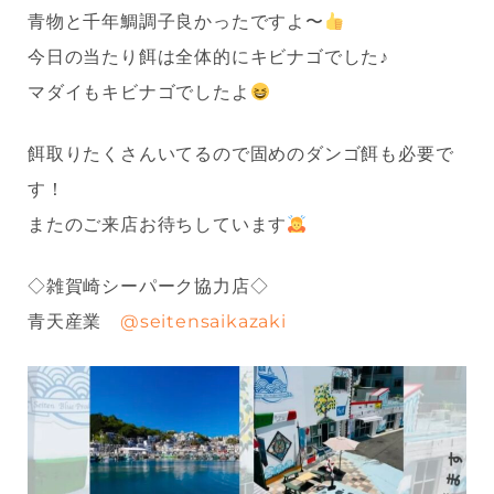
青物と千年鯛調子良かったですよ〜
今日の当たり餌は全体的にキビナゴでした♪
マダイもキビナゴでしたよ
餌取りたくさんいてるので固めのダンゴ餌も必要で
す！
またのご来店お待ちしています
◇雑賀崎シーパーク協力店◇
青天産業
@seitensaikazaki