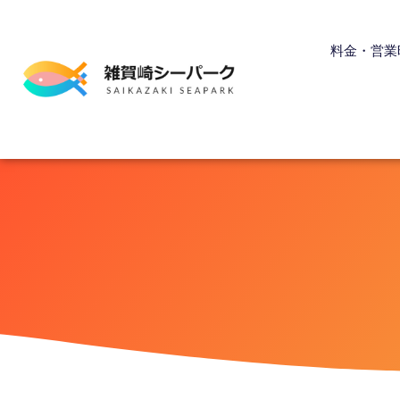
内
容
料金・営業
を
ス
キ
ッ
プ