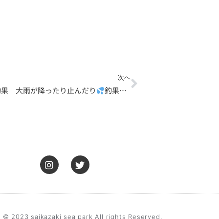
Next
次へ
の釣果 大雨が降ったり止んだり
釣果は好調
I
T
n
w
s
i
t
t
a
t
g
e
r
r
 © 2023 saikazaki sea park All rights Reserved.