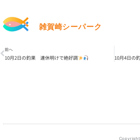
雑賀崎シーパーク
Prev
前へ
10月2日の釣果 連休明けで絶好調
10月4日
Copyright