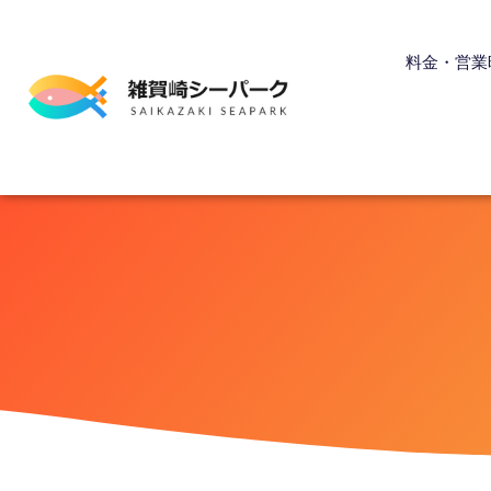
内
容
料金・営業
を
ス
キ
ッ
プ