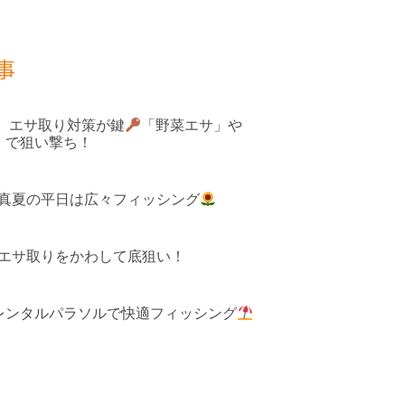
事
果 エサ取り対策が鍵
「野菜エサ」や
」で狙い撃ち！
 真夏の平日は広々フィッシング
 エサ取りをかわして底狙い！
レンタルパラソルで快適フィッシング