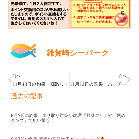
雑賀崎シーパーク
Prev
Ne
前へ
次へ
11月10日の釣果 餌取り対策の強い硬めのダンゴは必須
11月13日の釣果 ハマチ放流直後に連チャン
過去の記事
8月7日の釣果 エサ取り対策が鍵
「野菜エサ」や「硬め
ダンゴ」で狙い撃ち！
8月3日の釣果 真夏の平日は広々フィッシング