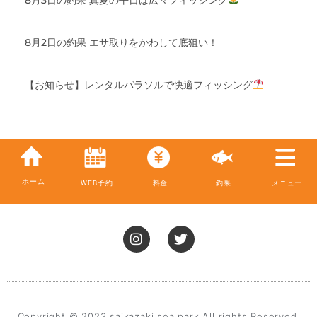
8月2日の釣果 エサ取りをかわして底狙い！
【お知らせ】レンタルパラソルで快適フィッシング
ホーム
WEB予約
料金
釣果
メニュー
I
T
n
w
s
i
t
t
a
t
g
e
r
r
Copyright © 2023 saikazaki sea park All rights Reserved.