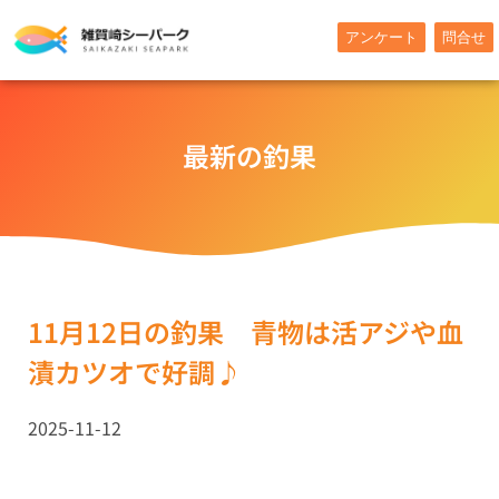
内
アンケート
問合せ
容
を
ス
キ
最新の釣果
ッ
プ
11月12日の釣果 青物は活アジや血
漬カツオで好調♪
2025-11-12