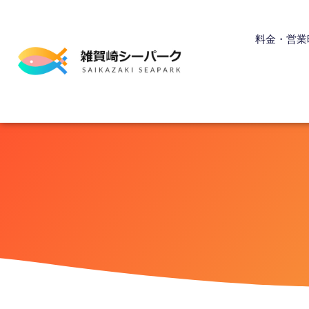
内
容
料金・営業
を
ス
キ
ッ
プ