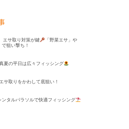
事
果 エサ取り対策が鍵
「野菜エサ」や
」で狙い撃ち！
 真夏の平日は広々フィッシング
 エサ取りをかわして底狙い！
レンタルパラソルで快適フィッシング