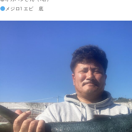
メジロ1 エビ 底