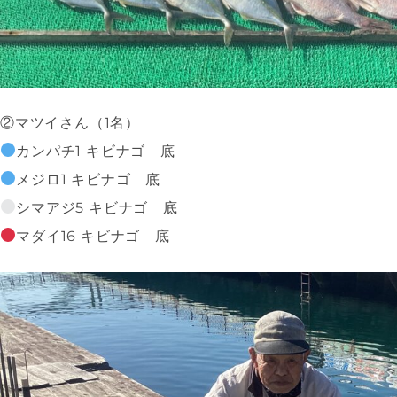
②マツイさん（1名）
カンパチ1 キビナゴ 底
メジロ1 キビナゴ 底
シマアジ5 キビナゴ 底
マダイ16 キビナゴ 底