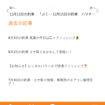
Prev
Ne
前へ
次へ
12月13日の釣果 「ぷくスペ」よく釣れてましたよ〜
12月15日の釣果 ハマチやシマアジ放流してます
過去の記事
8月3日の釣果 真夏の平日は広々フィッシング
8月2日の釣果 エサ取りをかわして底狙い！
【お知らせ】レンタルパラソルで快適フィッシング
7月30日の釣果・エサ取り情報、事務所のエアコン修理完
了！