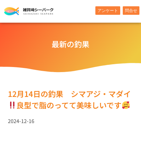
内
アンケート
問合せ
容
を
ス
キ
最新の釣果
ッ
プ
12月14日の釣果 シマアジ・マダイ
良型で脂のってて美味しいです
2024-12-16