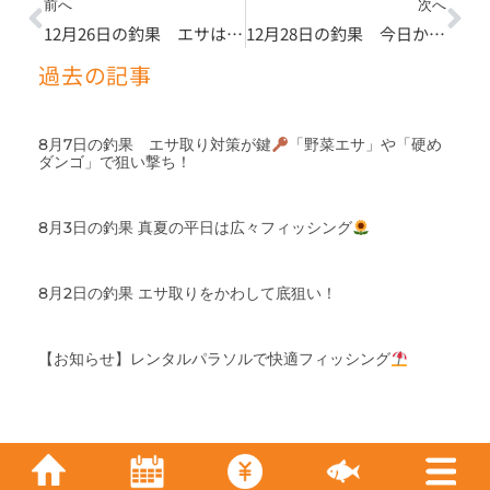
Prev
Ne
前へ
次へ
12月26日の釣果 エサはいろんなバリエーションを持っておくと良いですよ
12月28日の釣果 今日からカニ
過去の記事
8月7日の釣果 エサ取り対策が鍵
「野菜エサ」や「硬め
ダンゴ」で狙い撃ち！
8月3日の釣果 真夏の平日は広々フィッシング
8月2日の釣果 エサ取りをかわして底狙い！
【お知らせ】レンタルパラソルで快適フィッシング