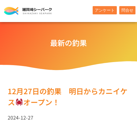
内
アンケート
問合せ
容
を
ス
キ
最新の釣果
ッ
プ
12月27日の釣果 明日からカニイケ
ス
オープン！
2024-12-27