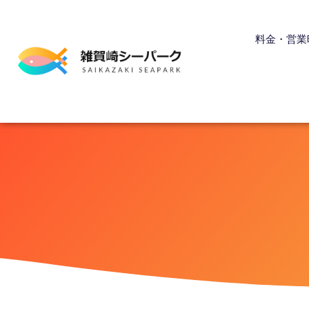
内
容
料金・営業
を
ス
キ
ッ
プ