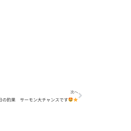
Next
次へ
9日の釣果 サーモン大チャンスです