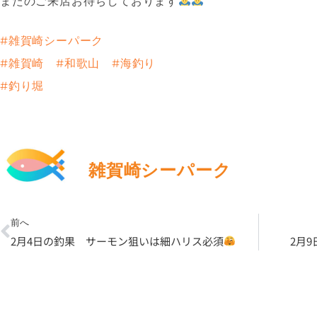
またのご来店お待ちしております
#雑賀崎シーパーク
#雑賀崎
#和歌山
#海釣り
#釣り堀
雑賀崎シーパーク
Prev
前へ
2月4日の釣果 サーモン狙いは細ハリス必須
2月