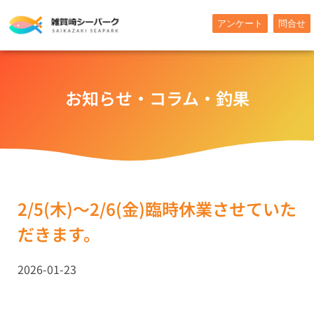
内
アンケート
問合せ
容
を
ス
キ
お知らせ・コラム・釣果
ッ
プ
2/5(木)～2/6(金)臨時休業させていた
だきます。
2026-01-23