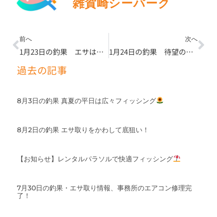
雑賀崎シーパーク
Prev
Ne
前へ
次へ
1月23日の釣果 エサは豊富に持ってその日のアタリを探って
1月24日の釣果 待望のサーモン放流スタート
過去の記事
8月3日の釣果 真夏の平日は広々フィッシング
8月2日の釣果 エサ取りをかわして底狙い！
【お知らせ】レンタルパラソルで快適フィッシング
7月30日の釣果・エサ取り情報、事務所のエアコン修理完
了！