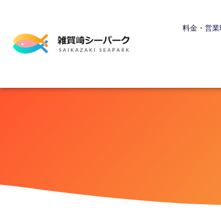
内
容
料金・営業
を
ス
キ
ッ
プ