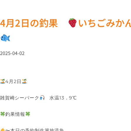
4月2日の釣果
いちごみか
2025-04-02
4月2日
雑賀崎シーパーク
水温13．9℃
釣果情報
〜本日の予約制生簀放流魚