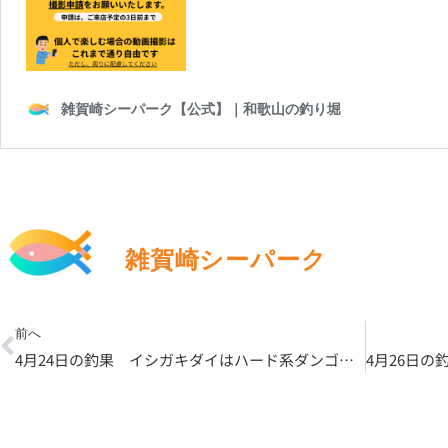
雑賀崎シーパーク
Prev
前へ
4月24日の釣果 イシガキダイはハード系ダンゴでも