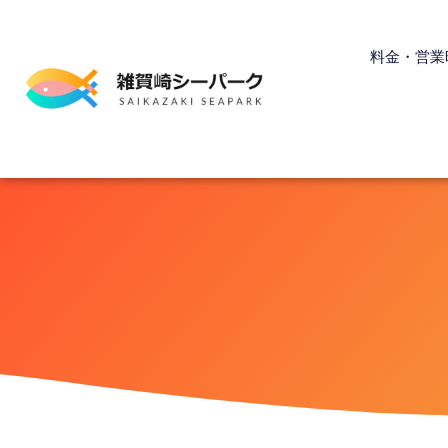
内
容
料金・営業
を
ス
キ
ッ
プ