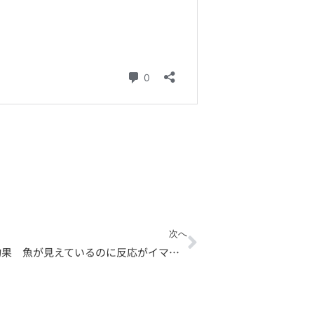
Next
次へ
4月26日の釣果 魚が見えているのに反応がイマイチな時は！