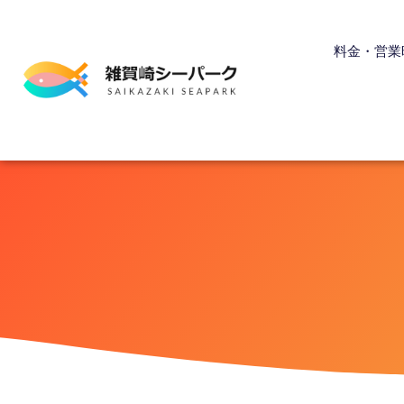
内
容
料金・営業
を
ス
キ
ッ
プ