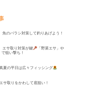
事
果 魚のバラシ対策して釣りあげよう！
果 エサ取り対策が鍵
「野菜エサ」や
」で狙い撃ち！
 真夏の平日は広々フィッシング
 エサ取りをかわして底狙い！