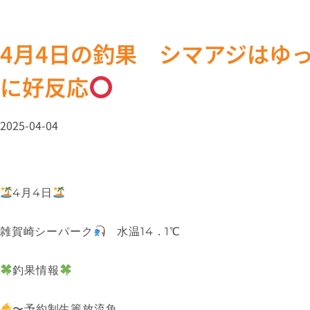
4月4日の釣果 シマアジはゆ
に好反応
2025-04-04
4月4日
雑賀崎シーパーク
水温14．1℃
釣果情報
〜予約制生簀放流魚