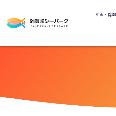
内
容
料金・営業
を
ス
キ
ッ
プ