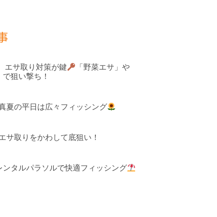
事
果 エサ取り対策が鍵
「野菜エサ」や
」で狙い撃ち！
 真夏の平日は広々フィッシング
 エサ取りをかわして底狙い！
レンタルパラソルで快適フィッシング