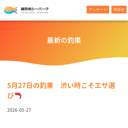
内
アンケート
問合せ
容
を
ス
キ
最新の釣果
ッ
プ
5月27日の釣果 渋い時こそエサ選
び
2026-05-27