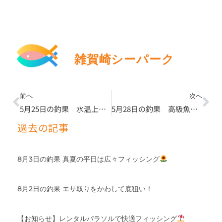
雑賀崎シーパーク
Prev
Ne
前へ
次へ
5月25日の釣果 水温上昇で魚の活性もアップ！強烈な引きに注意！
5月28日の釣果 高級魚『マハタ』放流スタート。キビナゴを武器に攻略せよ！
過去の記事
8月3日の釣果 真夏の平日は広々フィッシング
8月2日の釣果 エサ取りをかわして底狙い！
【お知らせ】レンタルパラソルで快適フィッシング