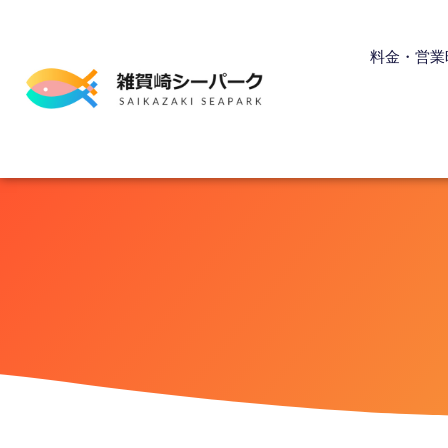
内
容
料金・営業
を
ス
キ
ッ
プ