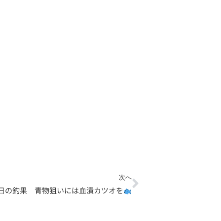
Next
次へ
7日の釣果 青物狙いには血漬カツオを