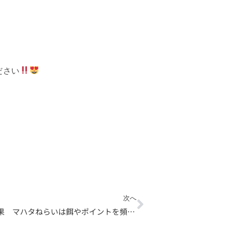
ださい
Next
次へ
7月1日の釣果 マハタねらいは餌やポイントを頻繁に変えて