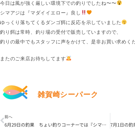
今日は風が強く厳しい環境下での釣りでしたね〜〜
シマアジは『マダイイエロー』良し
ゆっくり落ちてくるダンゴ餌に反応を示していました
釣り餌は常時、釣り場の受付で販売していますので、
釣りの最中でもスタッフに声をかけて、是非お買い求めく
またのご来店お待ちしてます
雑賀崎シーパーク
Prev
前へ
6月29日の釣果 ちょい釣りコーナーでは『シマアジ祭り』開催中