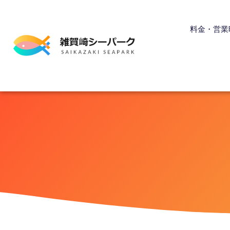
内
容
料金・営業
を
ス
キ
ッ
プ