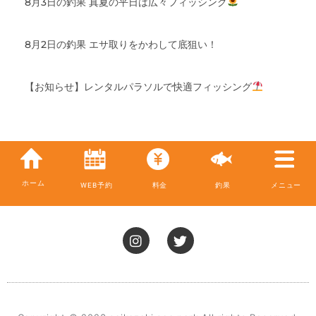
8月3日の釣果 真夏の平日は広々フィッシング
8月2日の釣果 エサ取りをかわして底狙い！
【お知らせ】レンタルパラソルで快適フィッシング
ホーム
WEB予約
料金
釣果
メニュー
I
T
n
w
s
i
t
t
a
t
g
e
r
r