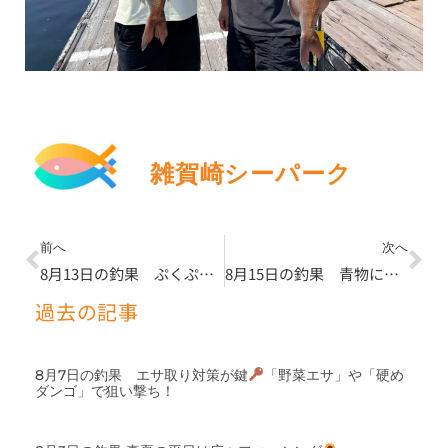
雑賀崎シーパーク
Prev
Ne
前へ
次へ
8月13日の釣果 ぷくぷくダンゴ、キビナゴ当たり餌です
8月15日の釣果 青物にはキビナゴがおすすめ
過去の記事
8月7日の釣果 エサ取り対策が鍵
「野菜エサ」や「硬め
ダンゴ」で狙い撃ち！