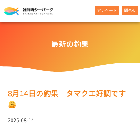
内
アンケート
問合せ
容
を
ス
キ
最新の釣果
ッ
プ
8月14日の釣果 タマクエ好調です
2025-08-14