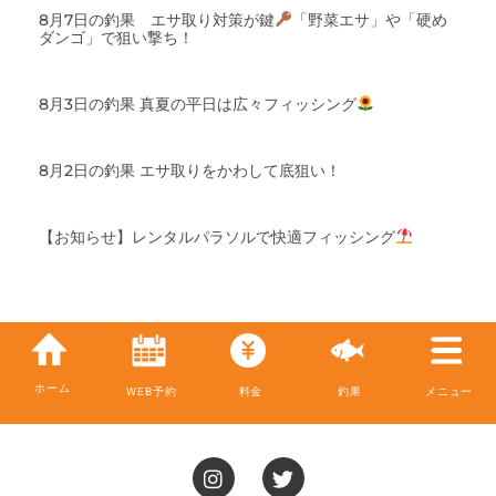
8月7日の釣果 エサ取り対策が鍵
「野菜エサ」や「硬め
ダンゴ」で狙い撃ち！
8月3日の釣果 真夏の平日は広々フィッシング
8月2日の釣果 エサ取りをかわして底狙い！
【お知らせ】レンタルパラソルで快適フィッシング
ホーム
WEB予約
料金
釣果
メニュー
I
T
n
w