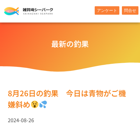
内
アンケート
問合せ
容
を
ス
キ
最新の釣果
ッ
プ
8月26日の釣果 今日は青物がご機
嫌斜め
2024-08-26