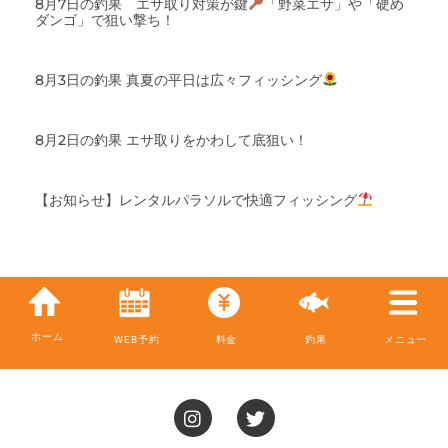
8月7日の釣果 エサ取り対策が鍵
「野菜エサ」や「硬め
ダンゴ」で狙い撃ち！
8月3日の釣果 真夏の平日は広々フィッシング
8月2日の釣果 エサ取りをかわして底狙い！
【お知らせ】レンタルパラソルで快適フィッシング
ホーム
WEB予約
料金
釣果
メニュー
I
T
n
w
s
i