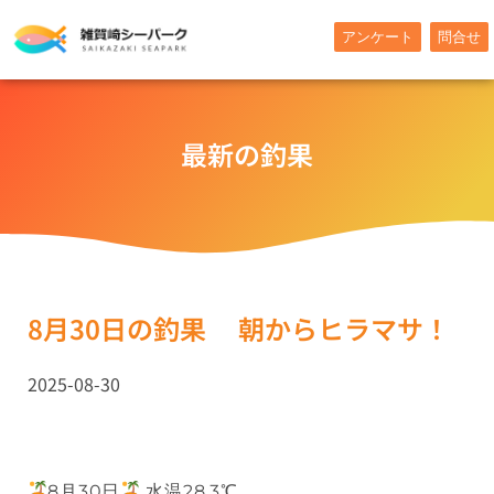
内
アンケート
問合せ
容
を
ス
キ
最新の釣果
ッ
プ
8月30日の釣果 朝からヒラマサ！
2025-08-30
8月30日
水温28.3℃