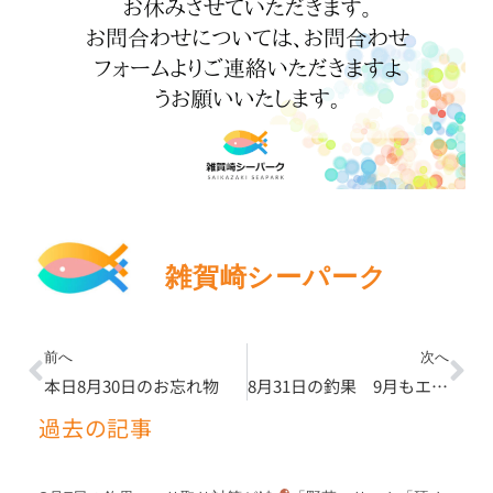
雑賀崎シーパーク
Prev
Ne
前へ
次へ
本日8月30日のお忘れ物
8月31日の釣果 9月もエサ取り対策してくださいね！
過去の記事