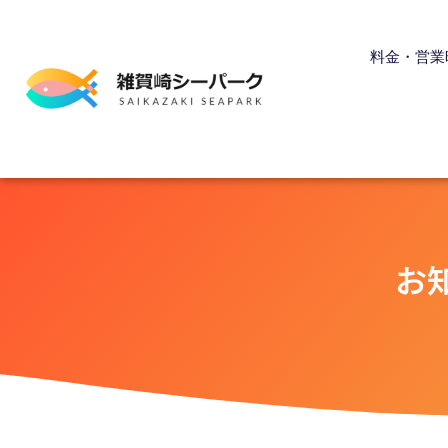
内
容
料金・営業
を
ス
キ
ッ
プ
お