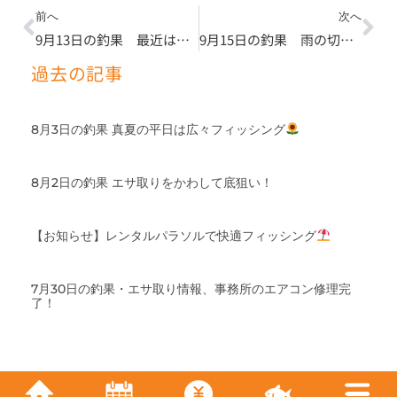
Prev
Ne
前へ
次へ
9月13日の釣果 最近はモーニングタイムが熱い
9月15日の釣果 雨の切れ間に
過去の記事
8月3日の釣果 真夏の平日は広々フィッシング
8月2日の釣果 エサ取りをかわして底狙い！
【お知らせ】レンタルパラソルで快適フィッシング
7月30日の釣果・エサ取り情報、事務所のエアコン修理完
了！