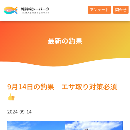
内
アンケート
問合せ
容
を
ス
キ
最新の釣果
ッ
プ
9月14日の釣果 エサ取り対策必須
2024-09-14