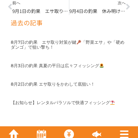
Prev
Ne
前へ
次へ
9月1日の釣果 エサ取り、増えてきました
9月4日の釣果 休み明けは朝イチ青物が狙い目
過去の記事
8月7日の釣果 エサ取り対策が鍵
「野菜エサ」や「硬め
ダンゴ」で狙い撃ち！
8月3日の釣果 真夏の平日は広々フィッシング
8月2日の釣果 エサ取りをかわして底狙い！
【お知らせ】レンタルパラソルで快適フィッシング