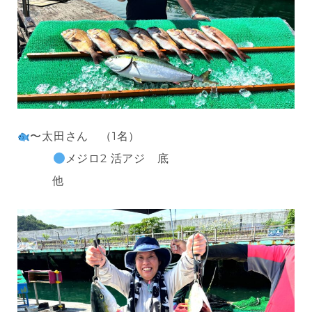
〜太田さん （1名）
メジロ2 活アジ 底
他