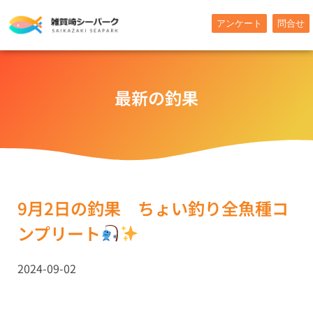
内
アンケート
問合せ
容
を
ス
キ
最新の釣果
ッ
プ
9月2日の釣果 ちょい釣り全魚種コ
ンプリート
2024-09-02