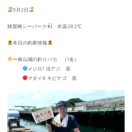
9月2日
雑賀崎シーパーク
水温28.2℃
本日の釣果情報
〜南山城の釣りバカ （1名）
メジロ1 活アジ 底
マダイ8 キビナゴ 底