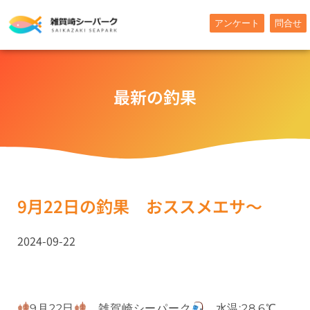
内
アンケート
問合せ
容
を
ス
キ
最新の釣果
ッ
プ
9月22日の釣果 おススメエサ～
2024-09-22
9月22日
雑賀崎シーパーク
水温:28.6℃