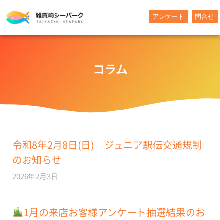
内
アンケート
問合せ
容
を
ス
キ
コラム
ッ
プ
ペ
ペ
ペ
ペ
ペ
令和8年2月8日(日) ジュニア駅伝交通規制
ー
ー
ー
ー
ー
のお知らせ
ジ
ジ
ジ
ジ
ジ
2026年2月3日
1月の来店お客様アンケート抽選結果のお