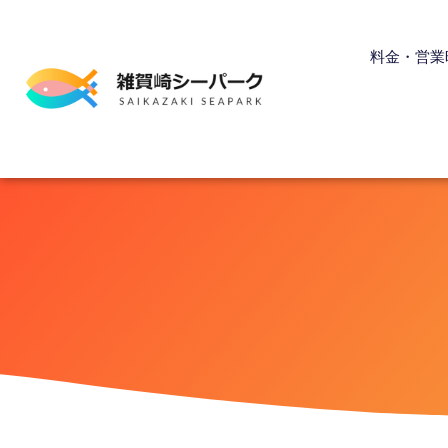
内
容
料金・営業
を
ス
キ
ッ
プ