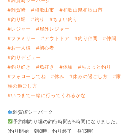
#雑賀崎シーパーク
#雑賀崎
#和歌山市
#和歌山県和歌山市
#釣り堀
#釣り
#ちょい釣り
#レジャー
#屋外レジャー
#ファミリー
#アウトドア
#釣り仲間
#仲間
#お一人様
#初心者
#釣りデビュー
#釣り好き
#魚好き
#体験
#ちょっと釣り
#フォローしてね
#休み
#休みの過ごし方
#家
族の過ごし方
#いつまで一緒に行ってくれるかな
雑賀崎シーパーク
予約制釣り堀の釣行時間が5時間になりました。
(釣り開始 朝8時、釣り終了 昼13時)