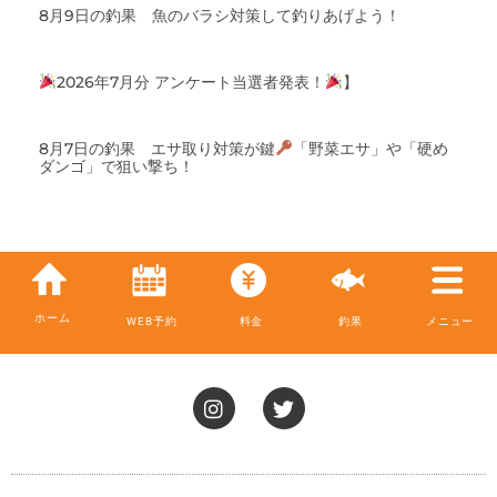
8月9日の釣果 魚のバラシ対策して釣りあげよう！
2026年7月分 アンケート当選者発表！
】
8月7日の釣果 エサ取り対策が鍵
「野菜エサ」や「硬め
ダンゴ」で狙い撃ち！
ホーム
WEB予約
料金
釣果
メニュー
I
T
n
w
s
i
t
t
a
t