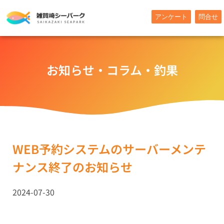
内
アンケート
問合せ
容
を
ス
キ
お知らせ・コラム・釣果
ッ
プ
WEB予約システムのサーバーメンテ
ナンス終了のお知らせ
2024-07-30