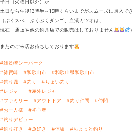
平日（火曜日以外）か
土日なら午後13時半～15時くらいまでがスムーズに購入で
（ぷくスぺ、ぷくぷくダンゴ、血漬カツオは、
現在 通販や他の釣具店での販売はしておりません
またのご来店お待ちしております
#雑賀崎シーパーク
#雑賀崎
#和歌山市
#和歌山県和歌山市
#釣り堀
#釣り
#ちょい釣り
#レジャー
#屋外レジャー
#ファミリー
#アウトドア
#釣り仲間
#仲間
#お一人様
#初心者
#釣りデビュー
#釣り好き
#魚好き
#体験
#ちょっと釣り