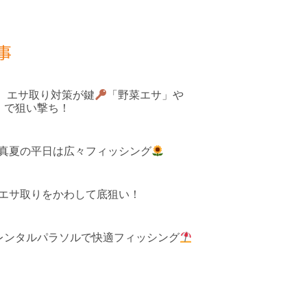
事
果 エサ取り対策が鍵
「野菜エサ」や
」で狙い撃ち！
 真夏の平日は広々フィッシング
 エサ取りをかわして底狙い！
レンタルパラソルで快適フィッシング