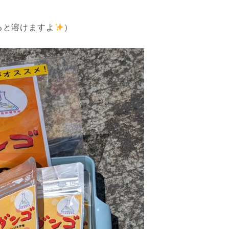
ると溶けますよ
）