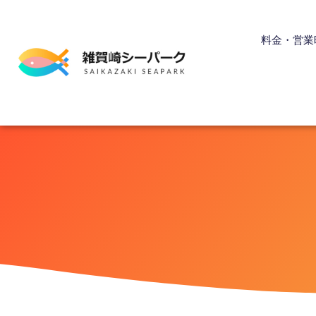
内
容
料金・営業
を
ス
キ
ッ
プ