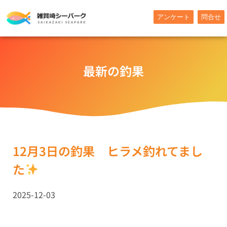
内
アンケート
問合せ
容
を
ス
キ
最新の釣果
ッ
プ
12月3日の釣果 ヒラメ釣れてまし
た
2025-12-03