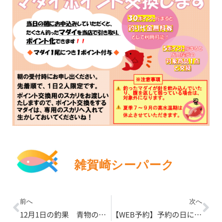
雑賀崎シーパーク
Prev
Ne
前へ
次へ
12月1日の釣果 青物の大きい引きにご注意
【WEB予約】予約の日にちをご確認ください