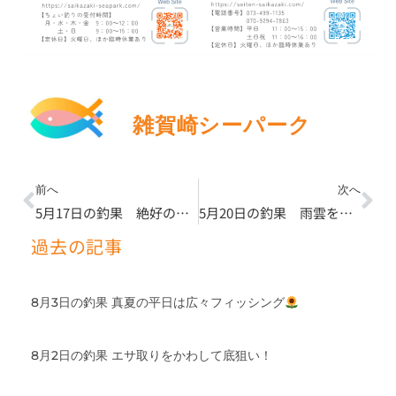
雑賀崎シーパーク
Prev
Ne
前へ
次へ
5月17日の釣果 絶好の釣り日和！（忘れ物情報）
5月20日の釣果 雨雲を吹き飛ばす高活性！青物狙いはキビナゴ一択！？
過去の記事
8月3日の釣果 真夏の平日は広々フィッシング
8月2日の釣果 エサ取りをかわして底狙い！