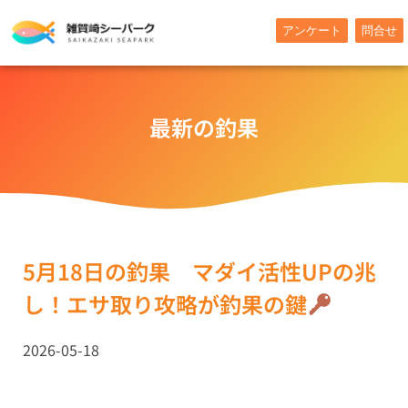
内
アンケート
問合せ
容
を
ス
キ
最新の釣果
ッ
プ
5月18日の釣果 マダイ活性UPの兆
し！エサ取り攻略が釣果の鍵
2026-05-18